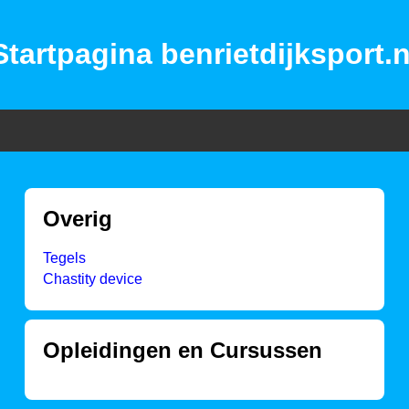
Startpagina benrietdijksport.n
Overig
Tegels
Chastity device
Opleidingen en Cursussen