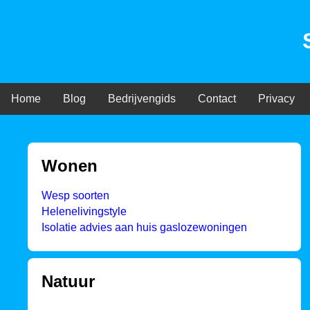
Home
Blog
Bedrijvengids
Contact
Privacy
Wonen
Wesp soorten
Helenelivingstyle
Isolatie advies aan huis gaslozewoningen
Natuur