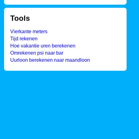
Tools
Vierkante meters
Tijd rekenen
Hoe vakantie uren berekenen
Omrekenen psi naar bar
Uurloon berekenen naar maandloon